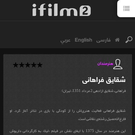
فارسی
English
عربي
هنرمندان
شقایق
فراهانی
فراهانی، شقایق (زاد‎ه‎ی 2 مرداد 1351، تهران)
شقایق فراهانی فعالیت هنری‌اش را از کودکی با بازی در تئاتر آغاز کرد. او
فارغ‌التحصیل رشته‌ی نقاشی است.
این‌ هنرمند در سال 1375 با ایفای نقش در فیلم «لیلا» به کارگردانی داریوش