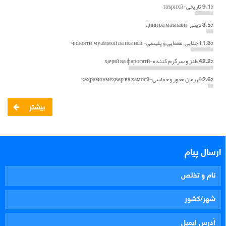
9.1%
تاريخی-таърихӣ
3.5%
دینی-динӣ ва маънавӣ
11.3%
جنايی، معمايی و پليسی- ҷиноятӣ, муаммоӣ ва полисӣ
42.2%
طنز و سرگرم کننده-ҳаҷвӣ ва фароғатӣ
2.6%
قهرمان محور و حماسی-қаҳрамонмеҳвар ва ҳамосӣ
بیشتر
ارسال پیام