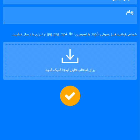
شما می توانید فایل صوتی (mp3) یا تصویری ( jpg , png , mp4 , flv ) را برای ما ارسال نمایید.
برای انتخاب فایل اینجا کلیک کنید