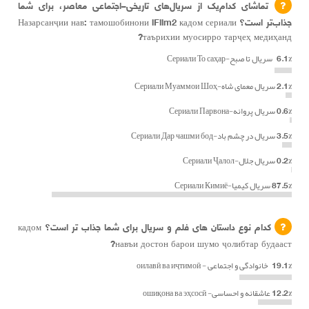
تماشای کدام‌یک از سریال‌های تاریخی–اجتماعی معاصر، برای شما
جذاب‌تر است؟ Назарсанҷии нав: тамошобинони iFilm2 кадом сериали
таърихии муосирро тарҷеҳ медиҳанд?
6.1%
سریال تا صبح-Сериали То саҳар
2.1%
سریال معمای شاه-Сериали Муаммои Шоҳ
0.6%
سریال پروانه-Сериали Парвона
3.5%
سریال در چشم باد-Сериали Дар чашми бод
0.2%
سریال جلال-Сериали Ҷалол
87.5%
سریال کیمیا-Сериали Кимиё
کدام نوع داستان های فلم و سریال برای شما جذاب تر است؟ кадом
навъи достон барои шумо ҷолибтар будааст?
19.1%
خانوادگی و اجتماعی - оилавӣ ва иҷтимоӣ
12.2%
عاشقانه و احساسی- ошиқона ва эҳсосӣ