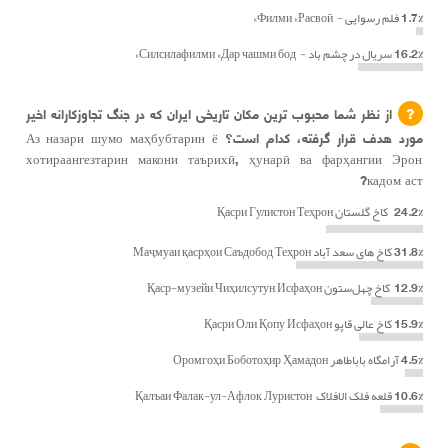
1.7%
فلم رسوایی - Филми «Расвоӣ»
16.2%
سریال در چشم باد - Силсилафилми «Дар чашми бод»
از نظر شما محبوب ترین مکان تاریخی ایران که در جنگ تجاوزکارانه اخیر
مورد هدف قرار گرفته، کدام است؟ Аз назари шумо маҳбубтарин ё
хотираангезтарин макони таърихӣ, ҳунарӣ ва фарҳангии Эрон
кадом аст?
24.2%
کاخ گلستان Қасри Гулистон Теҳрон
31.8%
کاخ های سعد آباد Маҷмуаи қасрҳои Саъдобод Теҳрон
12.9%
کاخ چهل‌ستون Қаср-музейи Чиҳилсутун Исфаҳон
15.9%
کاخ عالی قاپو Қасри Оли Қопу Исфаҳон
4.5%
آرامگاه باباطاهر Оромгоҳи Боботоҳир Ҳамадон
10.6%
قلعه فلک الافلاک Қалъаи Фалак-ул-Афлок Луристон