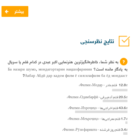
بیشتر
نتایج نظرسنجی
به نظر شما، خاطره‌انگیزترین هنرنمایی اکبر عبدی در کدام فلم یا سریال
به یادگار مانده است؟ Ба назари шумо, мондагортарин нақшофаринии
Акбар Абдӣ дар кадом филм ё силсилафилм ба ёд мондааст?
12.8%
فلم مادر - Филми «Модар»
20.5%
فلم آدم‌برفی- Филми «Одамбарфӣ»
43.6%
فلم اخراجی‌ها - Филми «Ихроҷиҳо»
1.7%
فلم معراجی‌ها - Филми «Меъроҷиҳо»
3.4%
فلم روز فرشته - Филми «Рӯзи фаришта»