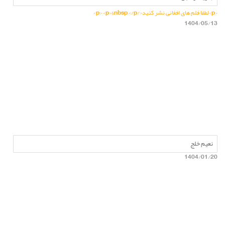
<p>لطفا فلم های افغانی نشر کنید</p> <p>&nbsp;</p>
1404/05/13
نعیم خلج
1404/01/20