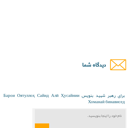
دیدگاه شما
برای رهبر شهید بنویس Барои Оятуллоҳ Сайид Алӣ Ҳусайнии
Хоманаӣ бинависед