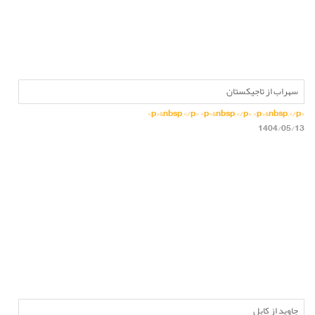
سهراب از تاجیکستان
<p>&nbsp;</p> <p>&nbsp;</p> <p>&nbsp;</p>
1404/05/13
جاوید از کابل