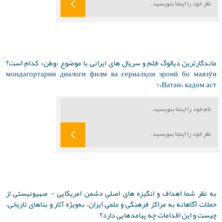
ماندگارترین دیالوگ فلم و سریال های ایرانی با موضوع «وطن» کدام است؟
мондагортарин диалоги филм ва сериалҳои эронӣ бо мавзӯи
«Ватан» кадом аст?
به نظر شما اهداف و انگیزه های اصلی دشمن امریکایی - صهیونیستی از
حملات آگاهانه به مراکز فرهنگی و علمی ایران، به‌ویژه آثار و بناهای تاریخی،
چیست و این اقدامات چه پیامدهایی دارد؟