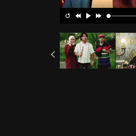
Restart
Rewind
Play
Forward
10s
10s