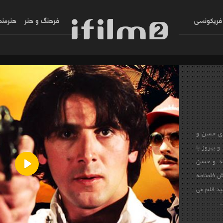
فریکونسی
فرهنگ و هنر
هنرمند
های حسن و
و بهروز با
ند و حسن
ش فلمنامه
Play
ید فلم می
.