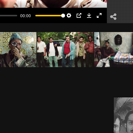
00:00
Settings
PIP
Download
Enter
fullscreen