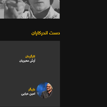
شارلاتان(1383)
دست اندرکاران
کارگردان
آرش معیریان
بازیگر
امین حیایی