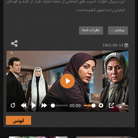
این سریال خطرات آسیب های اجتماعی از جمله اعتیاد، فرار از خانه و كودكان
خیابانی را به تصویر کشیده است.
بیشتر...
نظرات شما
1403/09/14
Play
00:00
Restart
Rewind
Play
Forward
Settings
PIP
Enter
10s
10s
fullscre
آنونس