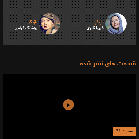
بازیگر
بازیگر
فریبا نادری
روشنگ گرامی
قسمت های نشر شده
قسمت:32