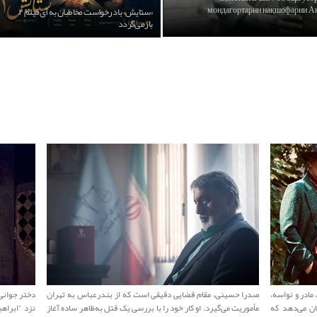
мондагортарин нақшофарии Акб
«ستایش» با درخواست مخاطبان به آی‌فیلم ۲
بازمی‌گردد
مادر و نواسه،
صدرا حسینی، مقام قضایی دقیقی است که از بندرعباس به تهران
دختر جوانی
ن می‌دهد که
مأموریت می‌گیرد. او کار خود را با بررسی یک قتل به‌ظاهر ساده آغاز
نزد "ابراهی