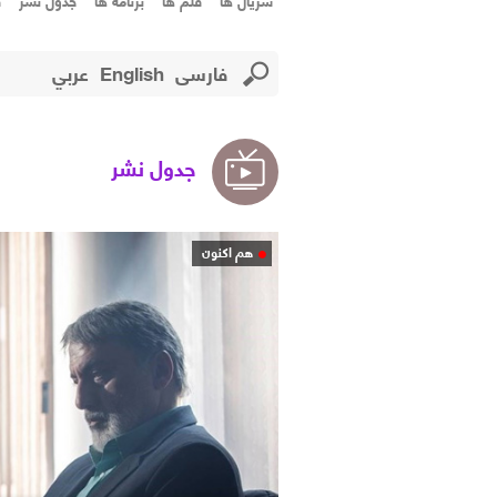
سریال ها
فلم ها
برنامه ها
جدول نشر
ف
فارسی
English
عربي
جدول نشر
هم اکنون