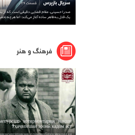
سریال بازپرس
قسمت ۲۹
صدرا حسینی، مقام قضایی دقیقی است که از بندر
یک قتل به‌ظاهر ساده آغاز می‌کند؛ اما هرچه تحق
فرهنگ و هنر
мепурсад: хотирмонтарин нақши
ҳаҷвпешаи эронӣ кадом аст?
рии назарсанҷии нав аз тамошобинон мехоҳад, ки