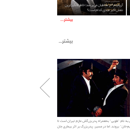
آی‌فیلم۲ از مخاطبان می‌پرسد؛ خاطره‌انگیزترین
نقش اکبر عبدی کدام است؟
بیشتر...
بیشتر...
 به نام "طوبی" به‌همراه پدربزرگش عازم تهران است تا
ماجرای این فصل از آزادی هاشم از زند
م‌ خان" بروند. اما در مسیر، پدربزرگ بر اثر بیماری جان
بعد از ماجراهای فصل سه، سهراب ازدو