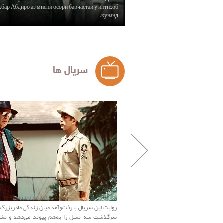
ар Абдиро аз миёни осори барҷастаи ӯ интихоб
кунанд.
سریال ها
روایت این سریال با رفت‌وآمد میان زندگی مادربزرگ، 
سرگذشت سه نسل را به‌هم پیوند می‌دهد و نشا