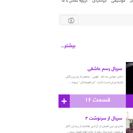
ن
موسیقی
ایرانگردی
دریچه تماس با ما
بیشتر...
سریال رسم عاشقی
دختر جوانی به نام "طوبی" به‌همراه پدربزرگش
عازم تهران است تا نزد "ابراهیم‌ خان" بروند...
+
قسمت ۱۶
سریال از سرنوشت ۴
ماجرای این فصل از آزادی هاشم از زندان آغاز
می‌شود. چند سال بعد از ماجراهای فصل سه،...