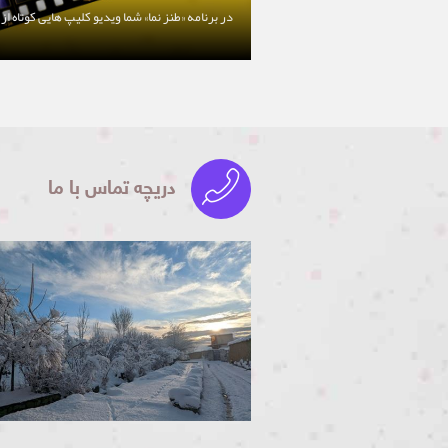
در برنامه «طنز نما» شما ویدیو کلیپ هایی کوتاه از
دریچه تماس با ما