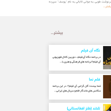
سرنوشت طوبی به جوانی لاابالی به نام "یوسف" سپرده
آزادی از زندان، با نغمه دچار اختلاف می‌شود
شتر...
بیشتر...
نگاه آی فیلم
در برنامه «نگاه آی فیلم»، دوربین کانال تلویزیونی
آی فیلم۲ برنامه های فرهنگی و هنری با...
فلم نما
شما بیننده گان گرامی آی فیلم۲ در این برنامه
سکانس های ماندگار فلم و سریال های ایرانی...
تلخند (طنز افغانستانی)