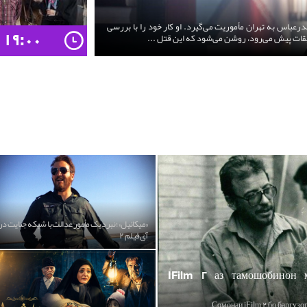
عباس به تهران مأموریت می‌گیرد. او کار خود را با بررسی
۱۹:۰۰
یقات پیش می‌رود، روشن می‌شود که این قتل ...
«میکائیل»؛ نبرد یک مأمور عدالت با شبکه جنایت در
آی‌فیلم ۲
IFilm ۲ аз тамошобинон 
Сомонаи iFilm ۲ бо баргузо