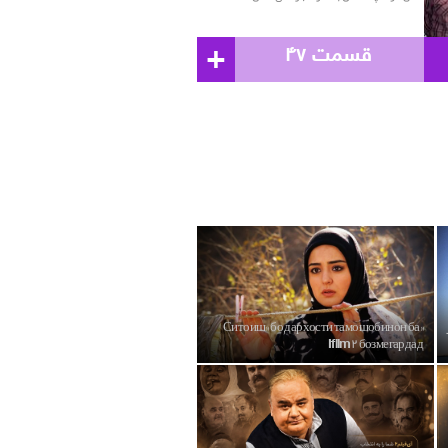
+
قسمت ۴۷
«Ситоиш» бо дархости тамошобинон ба
Ifilm۲ бозмегардад