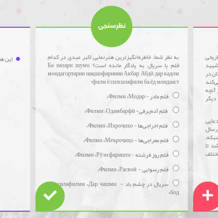
نظرسنجی
اریخی
به نظر شما، خاطره‌انگیزترین هنرنمایی اکبر عبدی در کدام
این هم
شهید
فلم یا سریال به یادگار مانده است؟ Ба назари шумо,
ارسی‌زبانان در
мондагортарин нақшофаринии Акбар Абдӣ дар кадом
ی‌کند
филм ё силсилафилм ба ёд мондааст?
 آنچه
فلم مادر - Филми «Модар»
دیگر
فلم آدم‌برفی- Филми «Одамбарфӣ»
دعایی
فلم اخراجی‌ها - Филми «Ихроҷиҳо»
ارسال
بکه،
فلم معراجی‌ها - Филми «Меъроҷиҳо»
ر خواهد شد تا
ختلف
فلم روز فرشته - Филми «Рӯзи фаришта»
فلم رسوایی - Филми «Расвоӣ»
سریال در چشم باد - Силсилафилми «Дар чашми
бод»