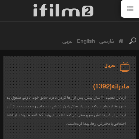
فارسی
English
عربي
سریال
مادرانه(1392)
اردلان تمجید ۲۰ سال پیش، پس از رها کردن نامزد سابق خود، با زنی متمول به
نام رعنا ازدواج می‌کند. پس از مدتی این ازدواج به جدایی رسیده و بعد از آن،
اردلان از فرزندانش سرپرستی می‌کند اما در می‌یابد که فاصله زیادی از لحاظ
اجتماعی با دخترش، رها، پیدا کرده‌است.