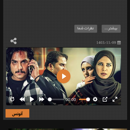
بیشتر...
نظرات شما
1403/11/09
Play
00:00
Restart
Rewind
Play
Forward
Settings
PIP
Enter
10s
10s
fullscre
آنونس