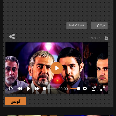
بیشتر...
نظرات شما
1399/12/13
Play
00:00
Restart
Rewind
Play
Forward
Settings
PIP
Enter
10s
10s
fullscre
آنونس