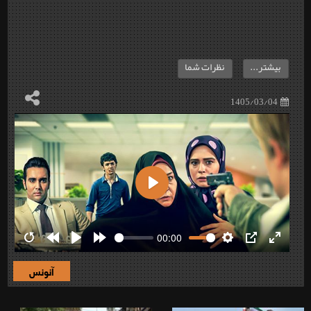
بیشتر...
نظرات شما
1405/03/04
Play
00:00
Restart
Rewind
Play
Forward
Settings
PIP
Enter
10s
10s
fullscre
آنونس