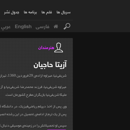
سریال ها
فلم ها
برنامه ها
جدول نشر
فارسی
English
عربي
هنرمندان
آزیتا
حاجیان
شریفی‌نیا، مهراوه (زاده‌ی 29 فروردین 1360، تهران)
مهراوه شریفی‌نیا، فرزند محمدرضا شریفی‌نیا و آزی
ملیکا شریفی‌نیا بازیگران مطرح کشورمان است.
وی پس از اخذ ديپلم رياضی‌فيزيك، در دانشگاه كا
پس از يك ترم از ادامه‌ی تحصیل در این رشته انصر
سپس او تحصیلاتش را در زمینه‌ی موسیقی دنبال کرد