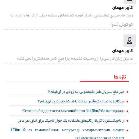
کاربر مهمان
زبان فارسی ی توانمندی و ابزار قویه که باهاش میشه خیلی از کارها را کرد اما
کو گوش شنوا
کاربر مهمان
طالبان زبان فارسی را از رسمیت کشیده چرا هیچ کس صدایش را نمی کشه
تازه ها
خبر داغ/سریال طنز «شمعدونی» به زودی در آی‌فیلم ۲
«میکائیل»؛ نبرد یک مأمور عدالت با شبکه جنایت در آی‌فیلم ۲
«Ситоиш» бо дархости тамошобинон ба Ifilm2 бозмегардад
از تاجیکستان تا کربلا؛ رکاب‌های عاشقانه یک جوان تاجیک برای ادای نذر مادر
IFilm 2 аз тамошобинон мепурсад: хотирмонтарин нақши
ҳаҷвпешаи эронӣ кадом аст?