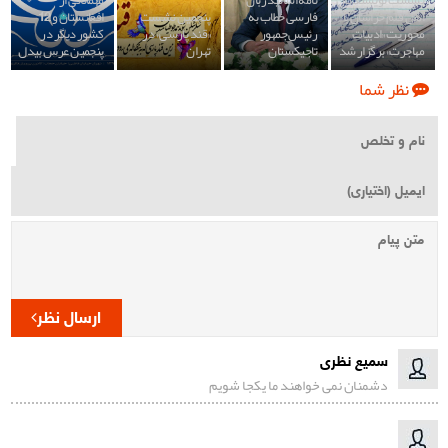
نشست نویسندگان
نامه اساتید زبان
مهمانانی از
اهل قلم خراسان با
فارسی خطاب به
پنجمین نشست
افغانستان و 12
محوریت «ادبیات
رئیس جمهور
«قند پارسی» در
کشور دیگر در
مهاجرت» برگزار شد
تاجیکستان
تهران
پنجمین عرس بیدل
نظر شما
ارسال نظر
سمیع نظری
دشمنان نمی خواهند ما یکجا شویم