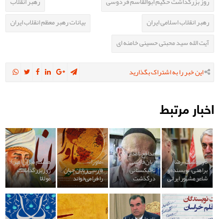
روز بزرگداشت حکیم ابوالقاسم فردوسی
رهبر انقلاب
رهبر انقلاب اسلامی ایران
بیانات رهبر معظم انقلاب ایران
آیت الله سید محبتی حسینی خامنه ای
این خبر را به اشتراک بگذارید
اخبار مرتبط
مدافع نامدار احیای
درگذشت «رضا
زبان فارسی
«ماوراء»
هشتم میزان(مهر)؛
براهنی» نویسنده و
تاجیکستانی
فارسی‌زبانان جهان
روز بزرگداشت
شاعر مشهور ایرانی
درگذشت
را فرامی‌خواند
مولانا