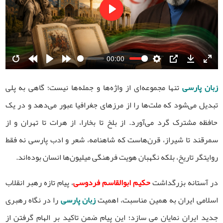
Play
00:00
Restart
Rewind
Play
Forward
Settings
PIP
Download
Ente
10s
10s
fulls
زبان پارسی
تنها مجموعه‌ای از واژه‌ها و جمله‌ها نیست؛ گاهی به پلی
تبدیل می‌شود که ملت‌ها را از مرزهای جغرافیا عبور می‌دهد و در یک
حافظه مشترک گرد می‌آورد. از بلخ تا بخارا، از هرات تا تهران و از
سمرقند تا شیراز، قرن‌هاست که شاهنامه، شعر و ادب پارسی نه فقط
روایتگر تاریخ، بلکه نگهبان هویت فرهنگی میلیون‌ها انسان بوده‌اند.
در آستانه بزرگداشت
حکیم ابوالقاسم فردوسی
، پیام تازه رهبر انقلاب
اسلامی ایران به همین مناسبت، اهمیت
زبان پارسی
را در نگاه رهبری
جدید ایران نمایان می سازد؛ این پیام ضمن تاکید بر الهام گرفتن از