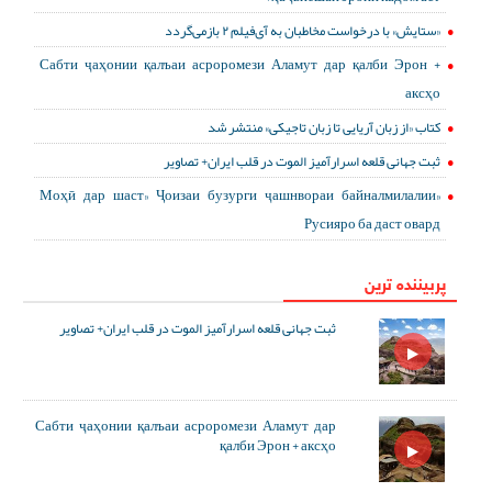
«ستایش» با درخواست مخاطبان به آی‌فیلم ۲ بازمی‌گردد
Сабти ҷаҳонии қалъаи асроромези Аламут дар қалби Эрон +
аксҳо
کتاب «از زبان آریایی تا زبان تاجیکی» منتشر شد
ثبت جهانی قلعه اسرارآمیز الموت در قلب ایران+ تصاویر
«Моҳӣ дар шаст» Ҷоизаи бузурги ҷашнвораи байналмилалии
Русияро ба даст овард
پربیننده ترین
ثبت جهانی قلعه اسرارآمیز الموت در قلب ایران+ تصاویر
Сабти ҷаҳонии қалъаи асроромези Аламут дар
қалби Эрон + аксҳо