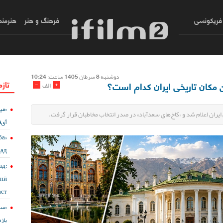
فریکونسی
فرهنگ و هنر
هنرمند
دوشنبه 8 سرطان 1405 ساعت: 10:24
تازه
 مکان تاریخی ایران کدام است؟
-
+
الف
«می
آی‌ف
ба
дад
д:
онӣ
ст?
باز