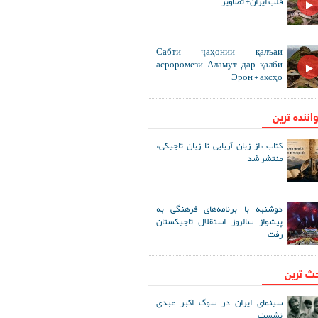
قلب ایران+ تصاویر
Сабти ҷаҳонии қалъаи
асроромези Аламут дар қалби
Эрон + аксҳо
اننده ترین
کتاب «از زبان آریایی تا زبان تاجیکی»
منتشر شد
دوشنبه با برنامه‌های فرهنگی به
پیشواز سالروز استقلال تاجیکستان
رفت
حث ترین
سینمای ایران در سوگ اکبر عبدی
نشست