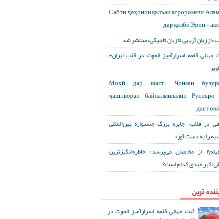
Сабти ҷаҳонии қалъаи асроромези Ала
дар қалби Эрон + ак
ب «از زبان آریایی تا زبان تاجیکی» منتشر شد
 جهانی قلعه اسرارآمیز الموت در قلب ایران+
ویر
«Моҳӣ дар шаст» Ҷоизаи бузур
ҷашнвораи байналмилалии Русияро 
даст ов
هی در قلاب» جایزه بزرگ جشنواره بین‌المللی
یه را به دست آورد
آی‌فیلم۲ از مخاطبان می‌پرسد؛ خاطره‌انگیزترین
 اکبر عبدی کدام است؟
ننده ترین
ثبت جهانی قلعه اسرارآمیز الموت در