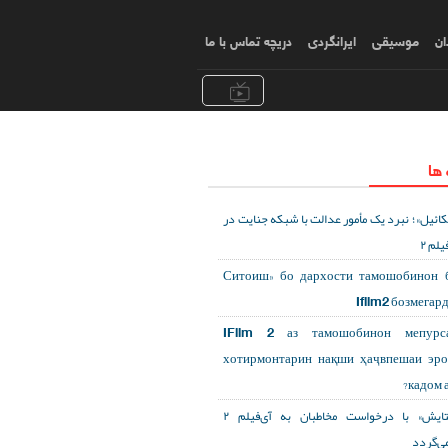
ان
موسیقی
ایرانگردی
دریچه تماس با ما
 ها
کائیل»؛ نبرد یک مأمور عدالت با شبکه جنایت در
یلم ۲
«Ситоиш» бо дархости тамошобинон 
Ifilm2 бозмегар
IFilm 2 аз тамошобинон мепурса
хотирмонтарин нақши ҳаҷвпешаи эр
кадом а
«ستایش» با درخواست مخاطبان به آی‌فیلم ۲
می‌گردد