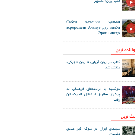
قلب ایران+ تصاویر
Сабти ҷаҳонии қалъаи
асроромези Аламут дар қалби
Эрон + аксҳо
اننده ترین
کتاب «از زبان آریایی تا زبان تاجیکی»
منتشر شد
دوشنبه با برنامه‌های فرهنگی به
پیشواز سالروز استقلال تاجیکستان
رفت
حث ترین
سینمای ایران در سوگ اکبر عبدی
نشست