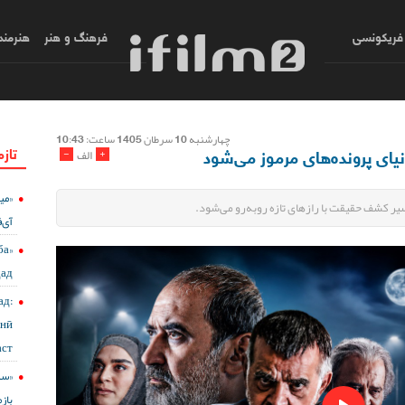
فریکونسی
فرهنگ و هنر
هنرمند
چهارشنبه 10 سرطان 1405 ساعت: 10:43
تازه
-
+
الف
«می
ر کشف حقیقت با رازهای تازه روبه‌رو می‌شود.
آی‌ف
ба
дад
д:
онӣ
ст?
باز