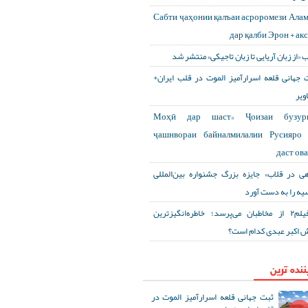
Сабти ҷаҳонии қалъаи асроромези Ала
дар қалби Эрон + ак
ب «از زبان آریایی تا زبان تاجیکی» منتشر شد
 جهانی قلعه اسرارآمیز الموت در قلب ایران+
ویر
«Моҳӣ дар шаст» Ҷоизаи бузур
ҷашнвораи байналмилалии Русияро 
даст ов
هی در قلاب» جایزه بزرگ جشنواره بین‌المللی
یه را به دست آورد
آی‌فیلم۲ از مخاطبان می‌پرسد؛ خاطره‌انگیزترین
 اکبر عبدی کدام است؟
ننده ترین
ثبت جهانی قلعه اسرارآمیز الموت در