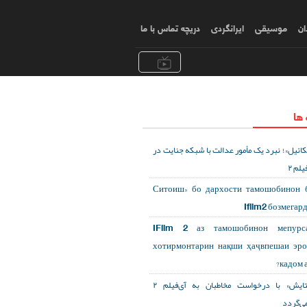
ان
موسیقی
ایرانگردی
دریچه تماس با ما
 ها
کائیل»؛ نبرد یک مأمور عدالت با شبکه جنایت در
یلم ۲
«Ситоиш» бо дархости тамошобинон 
Ifilm2 бозмегар
IFilm 2 аз тамошобинон мепурса
хотирмонтарин нақши ҳаҷвпешаи эр
кадом а
«ستایش» با درخواست مخاطبان به آی‌فیلم ۲
می‌گردد