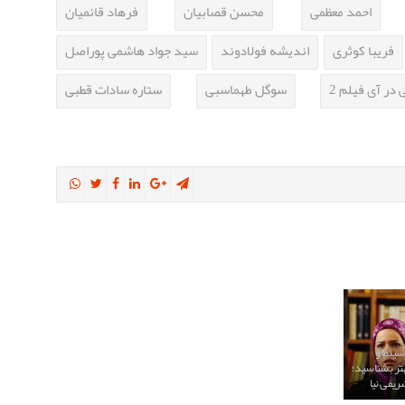
احمد معظمی
محسن قصابیان
فرهاد قائمیان
فریبا کوثری
اندیشه فولادوند
سید جواد هاشمی پوراصل
در آی فیلم 2
سوگل طهماسبی
ستاره سادات قطبی
سینما و
بهتر بشناسید؛