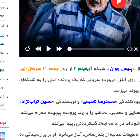
мут
Play
сҳо
کتا
ثبت
تصا
00:00
ги
Restart
Rewind
Play
Forward
10s
10s
ба
ل «
پلیس جوان
»، شبکه
آی‌فیلم ۲
از روز
جمعه ۱۹ سرطان/تیر
ард
را روی آنتن می‌برد؛ سریالی که یک پرونده قتل را به شبکه‌ای
«ما
روس
پیوند می‌زند.
هیه‌کنندگی «
محمدرضا شفیعی
» و نویسندگی «
حسین تراب‌نژاد
»
نقش
یی و معمایی، مخاطب را با یک پرونده پیچیده همراه می‌کند؛
پربی
شود اما در ادامه ابعاد گسترده‌تری پیدا می‌کند.
حقیقات عدلیه از بندرعباس، آغاز می‌شود. او برای رسیدگی به