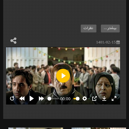
بیشتر...
نظرات
1401/02/15
Play
00:00
Restart
Rewind
Play
Forward
Settings
PIP
Download
Enter
10s
10s
fullscre