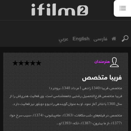
فارسی
English
عربي
هنرمندان
فریبا
متخصص
متخصص، فریبا (1340 زاده‎ی 1 مرداد 1340، بروجرد)
فریبا متخصص فارغ‌التحصیل رشته‎ی جامعه‌شناسی است. وی فعالیت هنری‌اش را از
سال 1360 با تئاتر آغاز نمود. او به عنوان گوینده‎ی رادیو و دوبلور نیز فعالیت دارد.
متخصص در فیلم‌های «شب مکافات» (1363)، «ماه‌پیشونی» (1374)، «سیب سرخ حوا»
(1377)، «از ما بهترون» (1387)، «لکه» (1393) و...