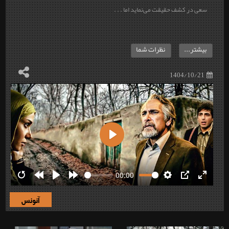
سعی در کشف حقیقت می‌نماید اما . . .
بیشتر...
نظرات شما
1404/10/21
Play
00:00
Restart
Rewind
Play
Forward
Settings
PIP
Enter
10s
10s
fullscre
آنونس