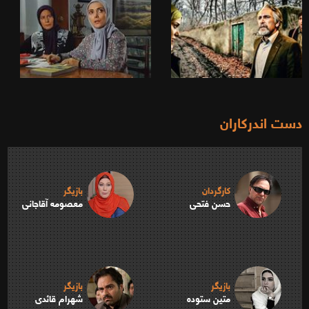
دست اندرکاران
کارگردان
بازیگر
حسن فتحی
معصومه آقاجانی
بازیگر
بازیگر
متین ستوده
شهرام قائدی