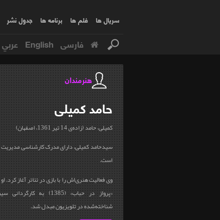
سریال ها
فلم ها
برنامه ها
جدول نشر
فارسی
English
عربي
هنرمندان
حامد
کمیلی
کمیلی، حامد (زاده‌ی 14 تیر 1361، اصفهان)
سیدحامد کمیلی، دارای مدرک کارشناسی مدیریت باز
است.
وی فعالیت هنری‌اش را با بازی در تئاتر آغاز کرد. ا
«پرواز در حباب» (1385) به ک
شناخته‌شده در تلویزیون مبدل شد.