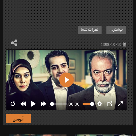
بیشتر...
نظرات شما
1398/10/19
Play
00:00
Restart
Rewind
Play
Forward
Settings
PIP
Enter
10s
10s
fullscre
آنونس