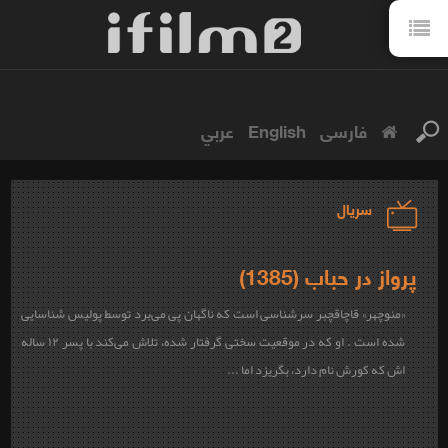
فارسی
English
عربي
سریال
پرواز در حباب (1385)
«منوچهر» قاچاقچبر سرشناسی است که ناگهان پی می‌برد توسط پولیس شناسایی
شده است . او که در موقعیت سختی گرفتار شده، تلاش می‌کند با پسر ۱۲ ساله
اش که کورش نام دارد، بگریزد اما ...