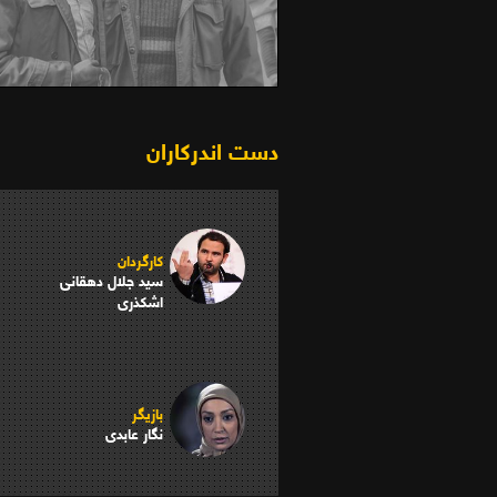
فیلم سینمایی خانه‌ای کنار ابرها (1392)
دست اندرکاران
کارگردان
سید جلال دهقانی
اشکذری
بازیگر
نگار عابدی