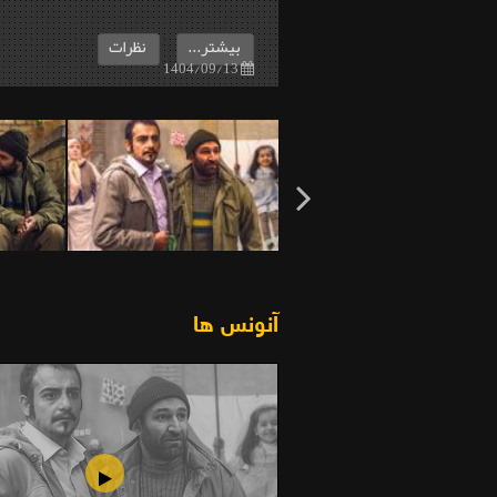
بیشتر...
نظرات
1404/09/13
آنونس ها