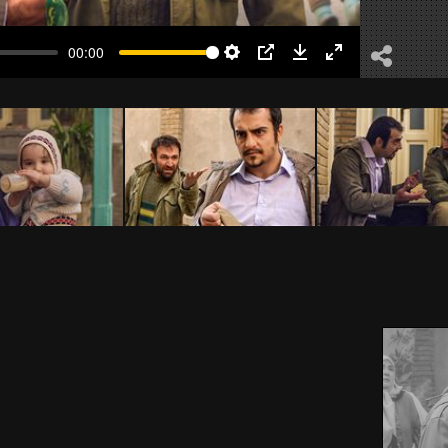
00:00
Settings
PIP
Download
Enter
fullscreen