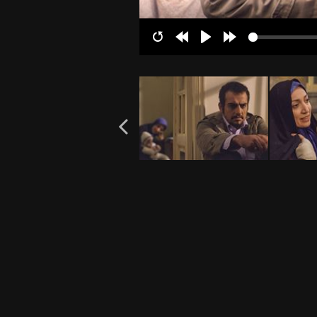
Restart
Rewind
Play
Forward
10s
10s