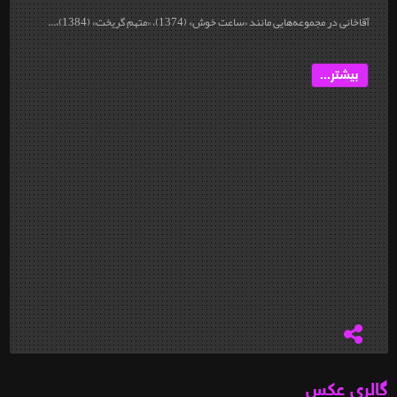
آقاخانی در مجموعه‌هایی مانند «ساعت خوش» (1374)، «متهم گریخت» (1384)،...
بیشتر...
گالری عکس