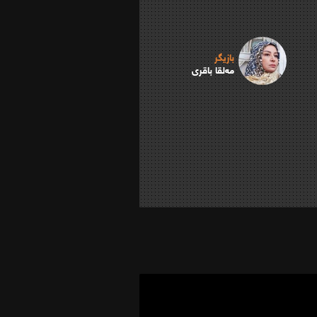
بازیگر
مه‌لقا باقری