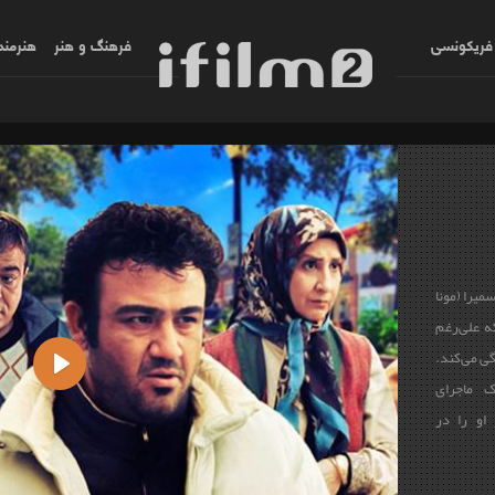
فریکونسی
فرهنگ و هنر
هنرمند
یرا (مونا
ه علی‌رغم
گی می‌کند.
 ماجرای
Play
او را در