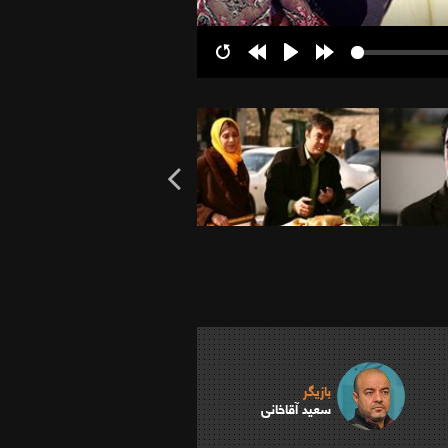
Restart
Rewind
Play
Forward
10s
10s
بازیگر
سعید آقاخانی