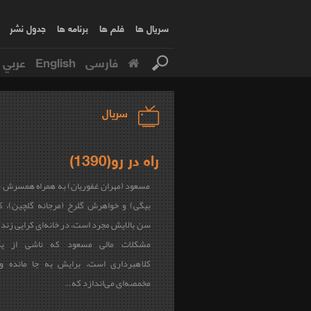
سریال ها
فلم ها
برنامه ها
جدول نشر
فارسی
English
عربي
سریال
راه در رو(1390)
مسعود (مهران غفوریان) به همراه همسرش سم
بیگی) و خواهرش گلرخ (مرجانه گلچین)، ک
سن بالایش مجرد است، در خانه‌ای کرایی زند
مشکلات مالی مسعود که ناشی از یک
کلاهبرداری است، برایش به جا مانده و 
مخمصه‌ای می‌اندازد که…