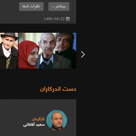
بیشتر...
نظرات شما
1400/04/22
دست اندرکاران
کارگردان
سعید آقاخانی