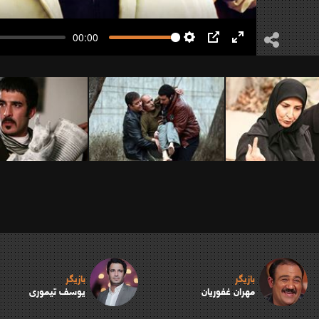
00:00
Settings
PIP
Enter
fullscreen
بازیگر
بازیگر
مهران غفوریان
یوسف تیموری