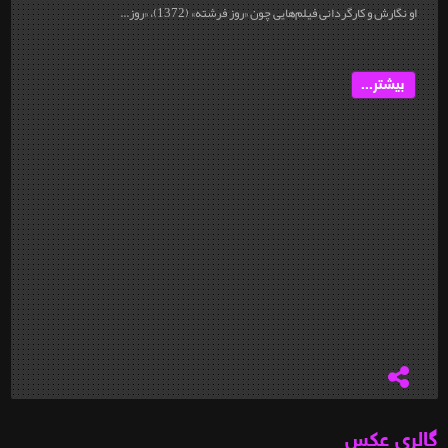
او نگارش و کارگردانی فیلم‌هایی چون «روز فرشته» (1372)، «روز...
بیشتر...
گالری عکس