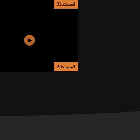
قسمت:32
قسمت:29