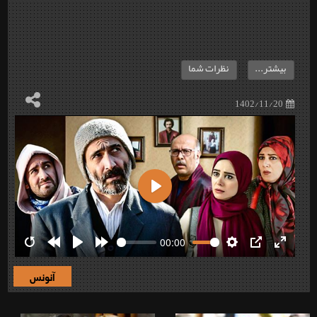
بیشتر...
نظرات شما
1402/11/20
Play
00:00
Restart
Rewind
Play
Forward
Settings
PIP
Enter
10s
10s
fullscre
آنونس