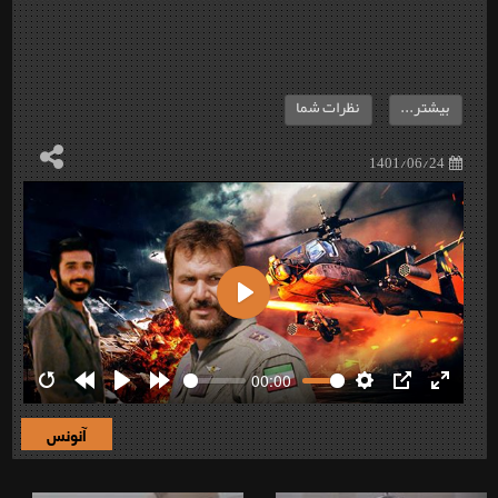
بیشتر...
نظرات شما
1401/06/24
Play
00:00
Restart
Rewind
Play
Forward
Settings
PIP
Enter
10s
10s
fullscre
آنونس