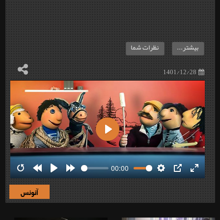
بیشتر...
نظرات شما
1401/12/28
Play
00:00
Restart
Rewind
Play
Forward
Settings
PIP
Enter
10s
10s
fullscre
آنونس