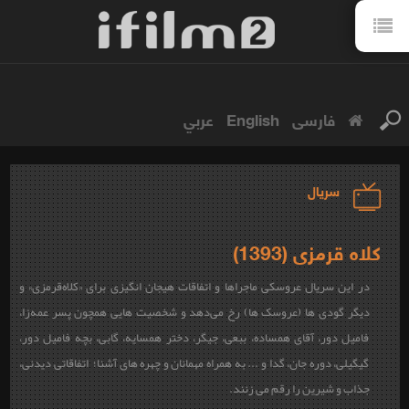
فارسی
English
عربي
سریال
کلاه قرمزی (1393)
در این سریال عروسکی ماجراها و اتفاقات هیجان انگیزی برای «کلاه‌قرمزی» و
دیگر گودی ها (عروسک ها) رخ می‌دهد و شخصیت هایی همچون پسر عمه‌زا،
فامیل دور، آقای همساده، ببعی، جیگر، دختر همسایه، گابی، بچه فامیل دور،
گیگیلی، دوره جان، گدا و ... به همراه مهمانان و چهره های آشنا؛ اتفاقاتی دیدنی،
جذاب و شیرین را رقم می زنند.