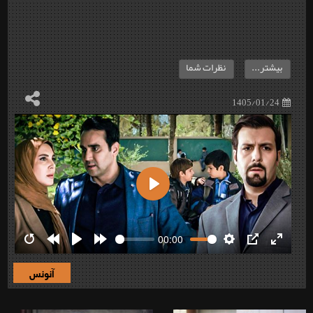
بیشتر...
نظرات شما
1405/01/24
Play
00:00
Restart
Rewind
Play
Forward
Settings
PIP
Enter
10s
10s
fullscre
آنونس