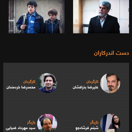
دست اندرکاران
کارگردان
کارگردان
علیرضا بذرافشان
محمدرضا خردمندان
بازیگر
بازیگر
شبنم فرشادجو
سید مهرداد ضیایی