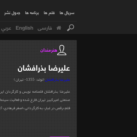
سریال ها
فلم ها
برنامه ها
جدول نشر
فارسی
English
عربي
هنرمندان
علیرضا
بذرافشان
علیرضا بذرافشان
(تولد: 1355- تهران )
علیرضا بذرافشان فلمنامه نویس و کارگردان ایرا
فلم «رقص در غبار» به کارگردانی «اصغر فرهادی» آغ