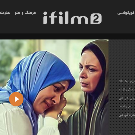
فریکونسی
فرهنگ و هنر
هنرمند
ی به نام
ندگی از او
یال در طی
ی آغاز می شود
Play
طرناکی می