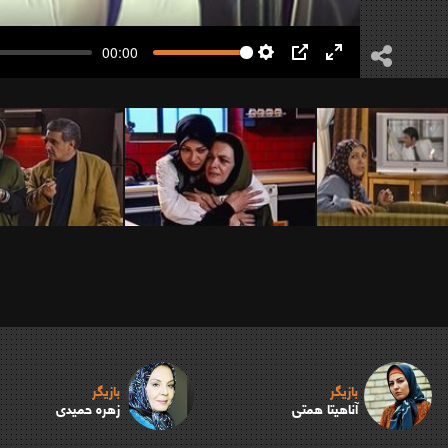
00:00
Settings
PIP
Enter
fullscreen
بازیگر
بازیگر
آناهیتا همتی
زهره حمیدی