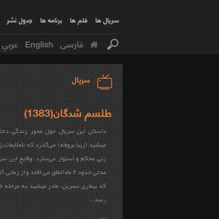
سریال ها
فلم ها
برنامه ها
جدول نشر
فارسی
English
عربي
سریال
طلسم شدگان(1383)
داستان این سریال حول محور زندگی دختر
مهشید (زیبا بروفه) می‌گذرد که ناملایمات ز
زنی محکم و استوار می‌سازد. وقایع این سر
مدتی حدود ۶ ماه اتفاق می افتد و از زمان
که بیماری نسرین، مادر مهشید به مرحله خ
رسد…
...