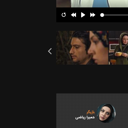
Restart
Rewind
Play
Forward
10s
10s
بازیگر
حمیرا ریاضی