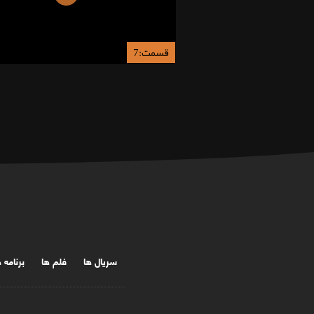
قسمت:7
سریال ها
فلم ها
برنامه 