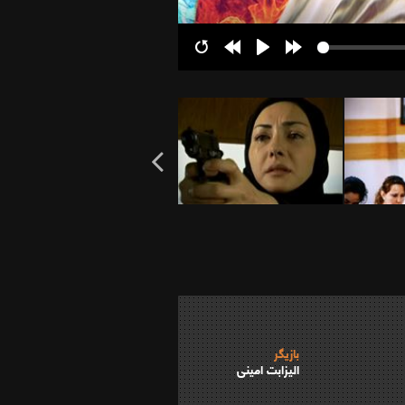
Restart
Rewind
Play
Forward
10s
10s
بازیگر
الیزابت امینی