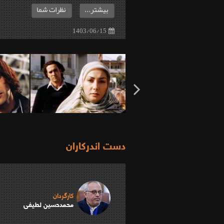
بیشتر...
نظرات شما
1403/06/15
دست اندرکاران
کارگردان
محمدحسین لطیفی