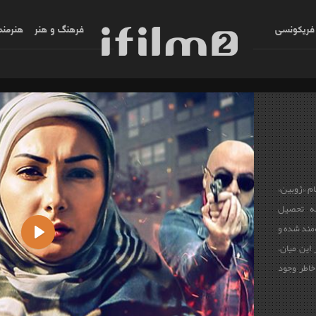
فریکونسی
فرهنگ و هنر
هنرمند
ام «ژوبین»
ه تحصیل
‌مند شده و
 این میان،
Play
خاطر وجود