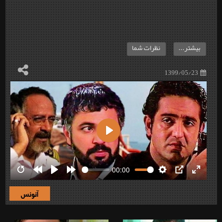
بیشتر...
نظرات شما
1399/05/23
Play
00:00
Restart
Rewind
Play
Forward
Settings
PIP
Enter
10s
10s
fullscre
آنونس