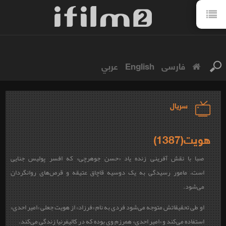
فارسی
English
عربي
سریال
هویت(1387)
صبا با نقش آفرینی زنده یاد «حسن جوهرچی» که افسر پولیس جنایی
است، مامور رسیدگی به یک دوسیه قاچاق عتیقه و قرص‌های روانگردان
می‌شود.
او طی تحقیقاتش متوجه می‌شود فردی به نام «فرزاد» از هویت جعلی «امیر احدی»
استفاده می‌کند و «امیر احدی» همرزم وی بوده که در کالیفرنیا زندگی می‌کند.