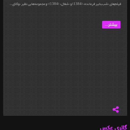
فیلم‌های «شب‌بخیر فرمانده» (1384) و «شغال» (1384)؛ و مجموعه‌هایی نظیر «وکلای...
بیشتر...
گالری عکس