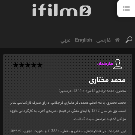
فارسی
English
عربي
هنرمندان
محمد
مختاری
مختاری، محمد (زاده‌ی 15 مرداد 1345، خرمشهر)
محمد مختاری، با نام اصلی محمدباقر مختاری كرچگانی، دارای مدرک کارشناسی تئاتر
است. وی در سال 1372 با ایفای نقش در فیلم «ضربه‌‌ی آخر»، به کارگردانی داوود
موثقی قدم به عرصه‌ی سینما گذاشت.
این هنرمند، در تله‌فیلم‌های «نقش و نقاش» (1388) و «هویت مجازی» (۱۳۹۳)؛