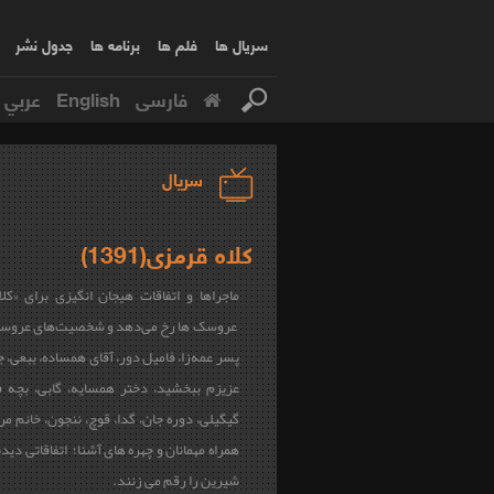
سریال ها
فلم ها
برنامه ها
جدول نشر
فارسی
English
عربي
سریال
کلاه قرمزی(1391)
ماجراها و اتفاقات هیجان انگیزی برای «کلا
عروسک ها رخ می‌دهد و شخصیت‌های عروس
پسر عمه‌زا، فامیل دور، آقای همساده، ببعی، ج
عزیزم ببخشید، دختر همسایه، گابی، بچه ف
گیگیلی، دوره جان، گدا، قوچ، ننجون، خانم مرغ
همراه مهمانان و چهره های آشنا؛ اتفاقاتی دید
شیرین را رقم می زنند.