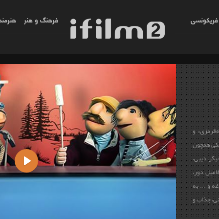
فریکونسی
فرهنگ و هنر
هنرمند
ه‌قرمزی» و
کی همچون
یگر، دیبی،
امیل دور،
Play
ه و ... به
نی، جذاب و