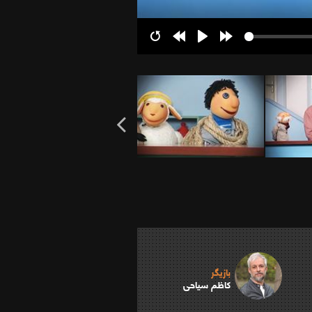
Restart
Rewind
Play
Forward
10s
10s
بازیگر
کاظم سیاحی