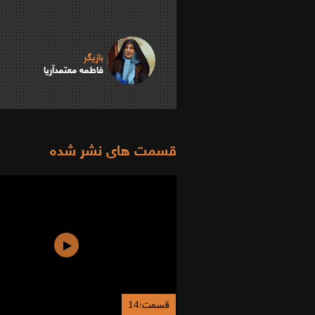
بازیگر
فاطمه معتمدآریا
قسمت های نشر شده
قسمت:14