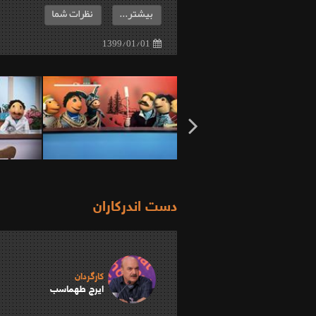
بیشتر...
نظرات شما
1399/01/01
دست اندرکاران
کارگردان
ایرج طهماسب