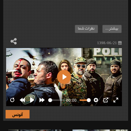
بیشتر...
نظرات شما
1398/06/21
Play
00:00
Restart
Rewind
Play
Forward
Settings
PIP
Enter
10s
10s
fullscre
آنونس