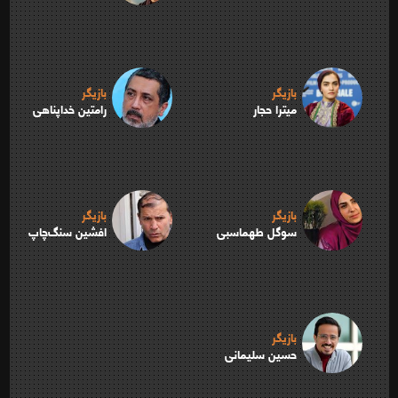
بازیگر
بازیگر
میترا حجار
رامتین خداپناهی
بازیگر
بازیگر
سوگل طهماسبی
افشین سنگ‌چاپ
بازیگر
حسین سلیمانی