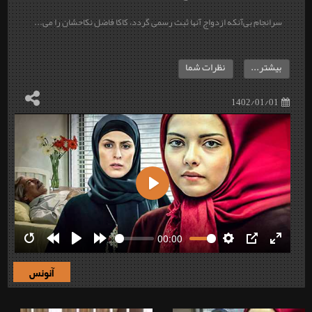
سرانجام بی‌آنکه ازدواج آنها ثبت رسمی گردد، کاکا فاضل نکاحشان را می...
بیشتر...
نظرات شما
1402/01/01
Play
00:00
Restart
Rewind
Play
Forward
Settings
PIP
Enter
10s
10s
fullscre
آنونس