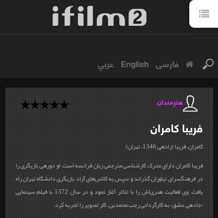
فارسی
English
عربي
هنرمندان
فریبا
کامران
کامران، فریبا (زاده‎ی 1346، تهران)
فریبا کامران دارای مدرک کارشناسی مترجمی زبان فرانسه است. او دوره‎ی بازيگری را
در فرهنگسرای نياوران گذراند و سپس به كلاس‌های آزاد بازيگری دانشگاه تهران راه
يافت. وی فعالیت هنری‌اش را با تئاتر آغاز نمود و در سال 1372 با فيلم سينمايی
«جاده‎ی عشق» به كارگردانی رجب محمدين، كار تصوير را تجربه کرد.