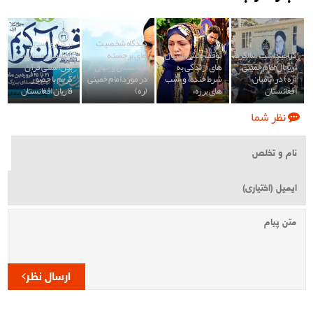
دیدگاه شخصیت
برگزاری سی و
گرامیداشت سالگرد
توقف پخش سریال
های برجسته
ششمین مسابقات
ارتحال امام خمینی
های «زندگی به
افغانستان و جهان
بین المللی قرآن
(ره) در «بامیان»
شرط خنده» و «شب
در مورد امام خمینی
کریم با حضور
افغانستان
های برره»
(ره)
قاریان افغانستان
نظر شما
ارسال نظر