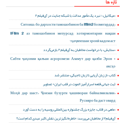
تازه ها
«میکائیل»؛ نبرد یک مأمور عدالت با شبکه جنایت در آی‌فیلم ۲
«Ситоиш» бо дархости тамошобинон ба Ifilm2 бозмегардад
IFilm 2 аз тамошобинон мепурсад: хотирмонтарин нақши
ҳаҷвпешаи эронӣ кадом аст?
«ستایش» با درخواست مخاطبان به آی‌فیلم ۲ بازمی‌گردد
Сабти ҷаҳонии қалъаи асроромези Аламут дар қалби Эрон +
аксҳо
کتاب «از زبان آریایی تا زبان تاجیکی» منتشر شد
ثبت جهانی قلعه اسرارآمیز الموت در قلب ایران+ تصاویر
«Моҳӣ дар шаст» Ҷоизаи бузурги ҷашнвораи байналмилалии
Русияро ба даст овард
«ماهی در قلاب» جایزه بزرگ جشنواره بین‌المللی روسیه را به دست آورد
آی‌فیلم۲ از مخاطبان می‌پرسد؛ خاطره‌انگیزترین نقش اکبر عبدی کدام است؟