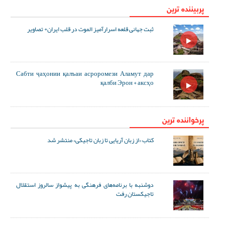
پربیننده ترین
ثبت جهانی قلعه اسرارآمیز الموت در قلب ایران+ تصاویر
Сабти ҷаҳонии қалъаи асроромези Аламут дар
қалби Эрон + аксҳо
پرخواننده ترین
کتاب «از زبان آریایی تا زبان تاجیکی» منتشر شد
دوشنبه با برنامه‌های فرهنگی به پیشواز سالروز استقلال
تاجیکستان رفت