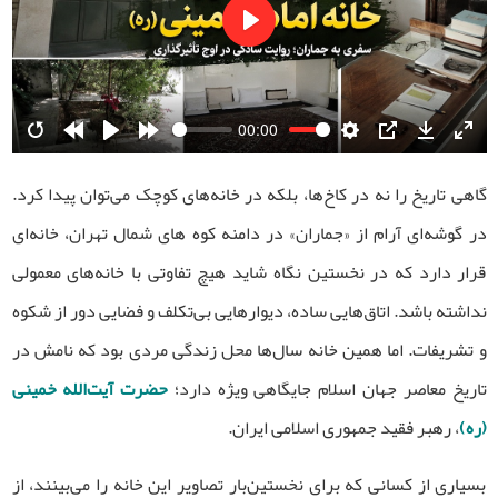
Play
00:00
Restart
Rewind
Play
Forward
Settings
PIP
Download
Ente
10s
10s
fulls
گاهی تاریخ را نه در کاخ‌ها، بلکه در خانه‌های کوچک می‌توان پیدا کرد.
در گوشه‌ای آرام از «جماران» در دامنه کوه های شمال تهران، خانه‌ای
قرار دارد که در نخستین نگاه شاید هیچ تفاوتی با خانه‌های معمولی
نداشته باشد. اتاق‌هایی ساده، دیوارهایی بی‌تکلف و فضایی دور از شکوه
و تشریفات. اما همین خانه سال‌ها محل زندگی مردی بود که نامش در
تاریخ معاصر جهان اسلام جایگاهی ویژه دارد؛
حضرت آیت‌الله خمینی
(ره)
، رهبر فقید جمهوری اسلامی ایران.
بسیاری از کسانی که برای نخستین‌بار تصاویر این خانه را می‌بینند، از