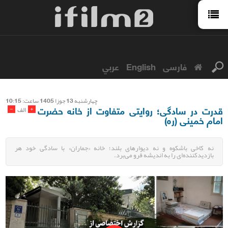
فارسی
English
عربي
چهارشنبه 13 جوزا 1405 ساعت: 10:15
قدرت در سادگی؛ روایتی متفاوت از خانه حضرت
-
+
الف
امام خمینی (ره)
نه کاخی باشکوه و نه دیوارهای بلند؛ خانه «جماران» با سادگی خود هر
بازدیدکننده‌ای را به اندیشه فرو می‌برد.