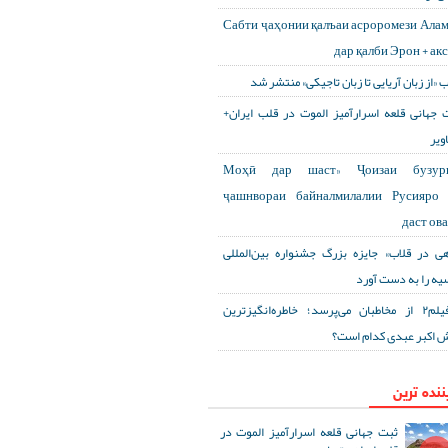
Сабти ҷаҳонии қалъаи асроромези Ала
дар қалби Эрон + ак
ب «از زبان آریایی تا زبان تاجیکی» منتشر شد
ت جهانی قلعه اسرارآمیز الموت در قلب ایران
ویر
«Моҳӣ дар шаст» Ҷоизаи бузур
ҷашнвораи байналмилалии Русияро 
даст ов
«ی در قلاب» جایزه بزرگ جشنواره بین‌المللی
یه را به دست آورد
آی‌فیلم۲ از مخاطبان می‌پرسد؛ خاطره‌انگیزترین
 اکبر عبدی کدام است؟
ننده ترین
ثبت جهانی قلعه اسرارآمیز الموت در