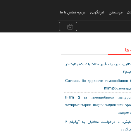
ان
موسیقی
ایرانگردی
دریچه تماس با ما
 ها
«ائیل»؛ نبرد یک مأمور عدالت با شبکه جنایت در
یلم ۲
«Ситоиш» бо дархости тамошобинон 
Ifilm2 бозмегар
IFilm 2 аз тамошобинон мепурса
хотирмонтарин нақши ҳаҷвпешаи эр
кадом а
«ستایش» با درخواست مخاطبان به آی‌فیلم ۲
می‌گردد