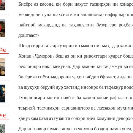
Бисёре аз касоне, ки бори нахуст тасвирҳои ин хонаро
меоянд: чӣ гуна шахсияте, ки миллионҳо нафар дар к
пайгирӣ мекарданд ва таҳаввулоти бузургеро роҳбар
доштааст?
Шояд сирри таъсиргузории ин макон низ маҳз дар ҳамин
پرخو
Хонаи «Ҷаморон» беш аз он ки ривоятгари қудрат бошад
беолоишро нақл мекунад. Дар замоне ки таҷаммул ва н
бисёре аз сиёсатмадорони ҷаҳон табдил ёфтааст, дидани 
ва шукӯҳи берунӣ дур ҳастанд, инсонро ба тафаккур вод
Гузоришгари мо ин навбат ба ҳамон хонае рафтааст, 
таърихӣ, тасмимҳои сарнавиштсоз ва лаҳзаҳои муҳими
پرب
ҳанӯз ҳам баъд аз гузашти солҳои зиёд, хомӯшии деворҳ
Дар ин навор шумо танҳо аз як хона боздид намекунед,