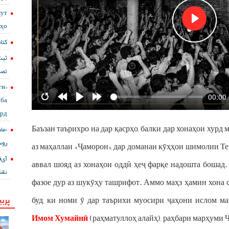
мут
сҳо
Play
کتا
ثب+
تصا
ги
00:00
ба
Restart
Rewind
Play
Forward
ард
10s
10s
Баъзан таърихро на дар қасрҳо, балки дар хонаҳои хурд
ماه
روس
аз маҳаллаи «Ҷаморон», дар доманаи кӯҳҳои шимолии Теҳ
аввал шояд аз хонаҳои оддӣ ҳеҷ фарқе надошта бошад.
نقش
фазое дур аз шукӯҳу ташрифот. Аммо маҳз ҳамин хона 
پربی
буд, ки номи ӯ дар таърихи муосири ҷаҳони ислом ма
Имом Хумайнӣ
(раҳматуллоҳ алайҳ), раҳбари марҳуми