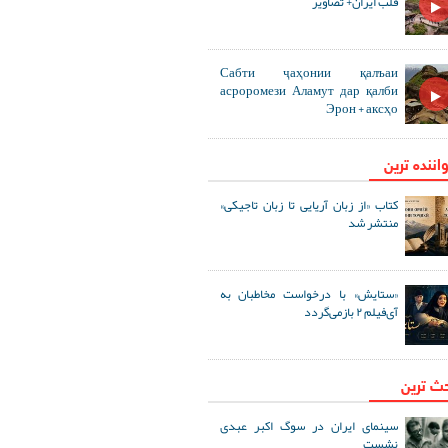
قلب ایران+ تصاویر
Сабти ҷаҳонии қалъаи
асроромези Аламут дар қалби
Эрон + аксҳо
اننده ترین
کتاب «از زبان آریایی تا زبان تاجیکی»
منتشر شد
«ستایش» با درخواست مخاطبان به
آی‌فیلم ۲ بازمی‌گردد
حث ترین
سینمای ایران در سوگ اکبر عبدی
نشست