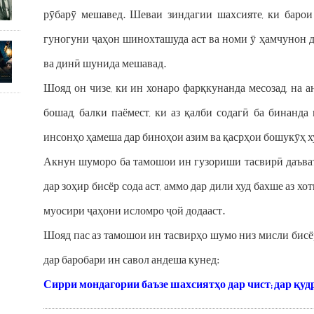
рӯбарӯ мешавед. Шеваи зиндагии шахсияте, ки баро
гуногуни ҷаҳон шинохташуда аст ва номи ӯ ҳамчунон да
ва динӣ шунида мешавад.
Шояд он чизе, ки ин хонаро фарқкунанда месозад, на а
бошад, балки паёмест, ки аз қалби содагӣ ба бинанда 
инсонҳо ҳамеша дар биноҳои азим ва қасрҳои бошукӯҳ х
Акнун шуморо ба тамошои ин гузориши тасвирӣ даъват 
дар зоҳир бисёр сода аст, аммо дар дили худ бахше аз 
муосири ҷаҳони исломро ҷой додааст.
Шояд пас аз тамошои ин тасвирҳо шумо низ мисли бисёр
дар баробари ин савол андеша кунед:
Сирри мондагории баъзе шахсиятҳо дар чист; дар қудр