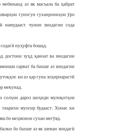
 мебинанд, аз як масъала ба ҳайрат
ишварҳои гуногун суханрониҳои ӯро
ӣ намудааст, чунин зиндагии сода
 содагӣ нуҳуфта бошад.
, достони зуҳд, қаноат ва зиндагии
амоиши сарват ба бахше аз зиндагии
утоқҳое, ки аз ҳар гуна зоҳирпарастӣ
ор мекунад.
ки солҳои дароз шоҳиди мулоқотҳои
 таърихи муосир будааст. Хонае, ки
ояш бо меҳмонон сухан мегӯяд.
 балки бо бахше аз як шеваи зиндагӣ