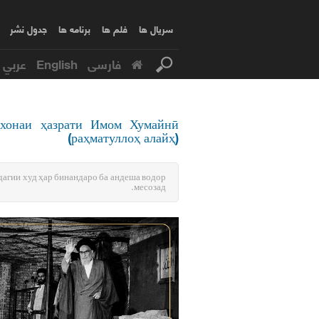
سریال ها
فلم ها
برنامه ها
جدول نشر
عربي
English
فارسی
з хонаи ҳазрати Имом Хумайнӣ
(раҳматуллоҳ алайҳ)
одагии худ ҳар бинандаро ба андеша водор
месозад.