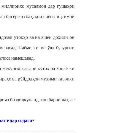
и миллионҳо мусалмон дар гӯшаҳои
р бисёре аз баҳсҳои сиёсӣ, иҷтимоӣ
ндозаи утоқҳо ва на ашёи дохили он
мерасад. Паёме, ки мегӯяд бузургии
улоса намешавад.
мекунем; сафари кӯтоҳ ба хонае, ки
хотираҳо ва рӯйдодҳои муҳими таърихи
е аз боздидкунандагон барои лаҳзае
ат ё дар содагӣ?