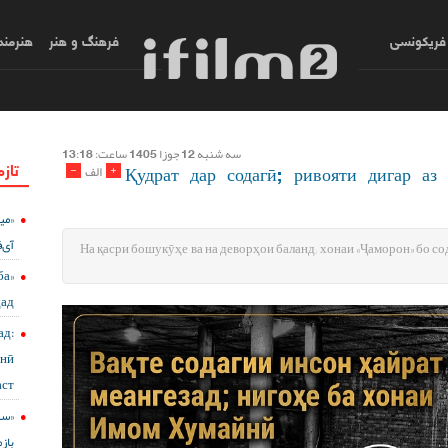
فریکونسی
فرهنگ و هنر
هنرمند
سه شنبه 12 جوزا 1405 ساعت: 13:18
تازه
Қудрат дар содагӣ; ривояти дигар а
-
+
الف
میک
آی‌ف
На қасри бошукӯҳе ва на деворҳои баланд; хонаи «Ҷаморон» бо с
ба
дад
д:
онӣ
ст?
باز