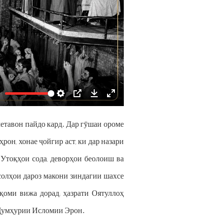
Settings
PIP
Download
Enter
fullscreen
 метавон пайдо кард. Дар гӯшаи ороме
рон, хонае ҷойгир аст, ки дар назари
 Утоқҳои сода, деворҳои беолоиш ва
солҳои дароз макони зиндагии шахсе
қоми вижа дорад; ҳазрати Оятуллоҳ
 Ҷумҳурии Исломии Эрон.