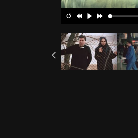
Restart
Rewind
Play
Forward
10s
10s