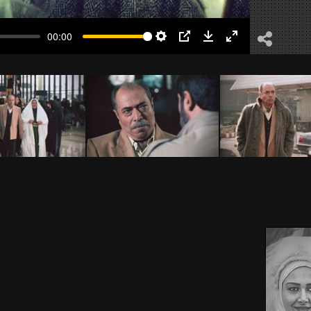
00:00
Settings
PIP
Download
Enter
fullscreen