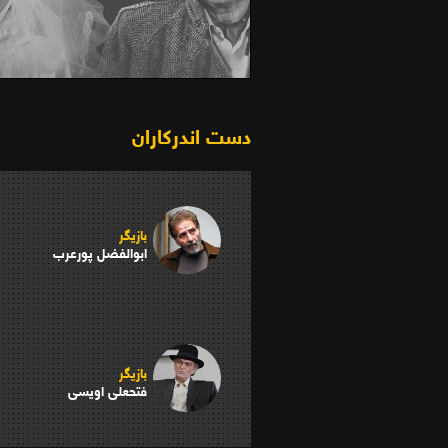
زندانی 707 (1380)
دست اندرکاران
بازیگر
ابوالفضل پورعرب
بازیگر
فتحعلی اویسی