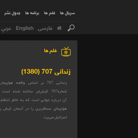
سریال ها
فلم ها
برنامه ها
جدول نشر
فارسی
English
عربي
فلم ها
زندانی 707 (1380)
زندانی 707 بر اساس واقعه هواپیما
شماره707 کیش‌ایر ساخته شده است
آن دربارهٔ جوانی است که به خاطر انتقام
هواپیمای مسافربری را در آسمان کیش رب
اسرائیل می‌برد.