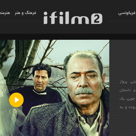
فریکونسی
فرهنگ و هنر
هنرمند
ربایی پرواز
 و داستان
 جویی، یک
وده و به
Play