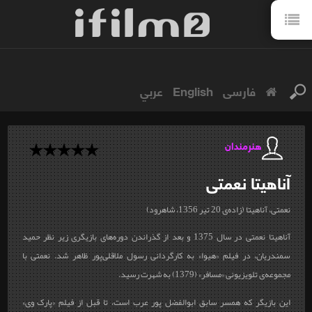
فارسی
English
عربي
هنرمندان
آناهیتا
نعمتی
نعمتی، آناهیتا (زاده‌ی 20 تیر 1356، شاهرود)
آناهیتا نعمتی در سال 1375 و بعد از گذراندن دوره‌های بازیگری زیر نظر حمید
سمندریان، در فیلم «هیوا» به کارگردانی رسول ملاقلی‌پور ظاهر شد. نعمتی با
مجموعه‌ی تلویزیونی «مسافر» (1379) به شهرت رسید.
این بازیگر که همسر سابق ابوالفضل پور عرب است، تا قبل از فیلم «پارک وی»