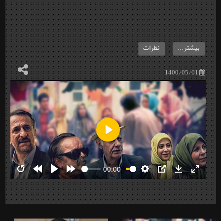
بیشتر...
نظرات
1400/05/01
Play
00:00
Restart
Rewind
Play
Forward
Settings
PIP
Download
Enter
10s
10s
fullscre