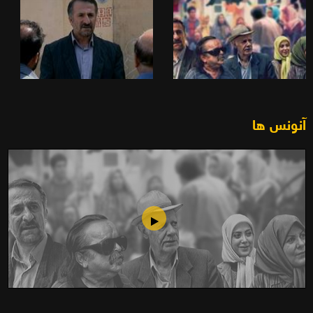
آنونس ها
میهمان بابا(1386)