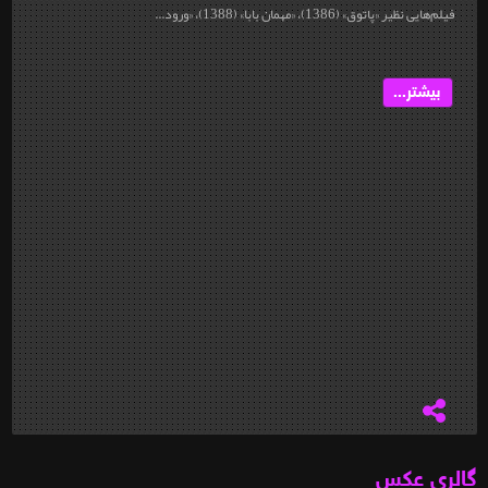
فیلم‌هایی نظیر «پاتوق» (1386)، «مهمان بابا» (1388)، «ورود...
بیشتر...
گالری عکس