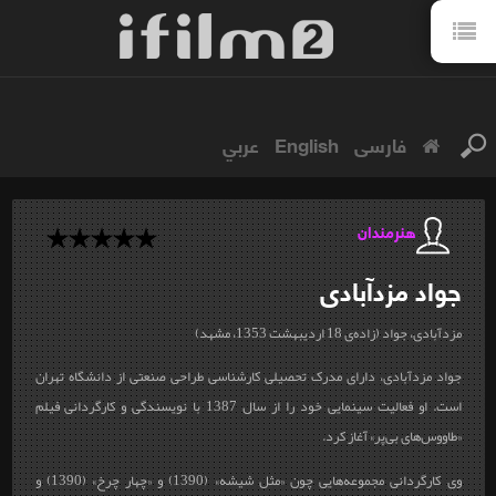
فارسی
English
عربي
هنرمندان
جواد
مزدآبادی
مزدآبادی، جواد (زاده‌ی 18 اردیبهشت 1353، مشهد)
جواد مزدآبادی، دارای مدرک تحصیلی کارشناسی طراحی صنعتی از دانشگاه تهران
است. او فعاليت سينمايی خود را از سال 1387 با نویسندگی و کارگردانی فيلم
«طاووس‌های بی‌پر» آغاز كرد.
وی کارگردانی مجموعه‌‌هایی چون «مثل شیشه» (1390) و «چهار چرخ» (1390) و