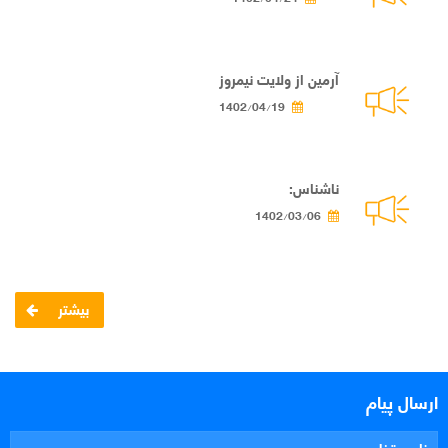
آرمین از ولایت نیمروز
1402/04/19
ناشناس:
1402/03/06
بیشتر
ارسال پیام