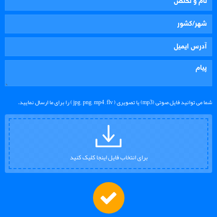
شما می توانید فایل صوتی (mp3) یا تصویری ( jpg , png , mp4 , flv ) را برای ما ارسال نمایید.
برای انتخاب فایل اینجا کلیک کنید