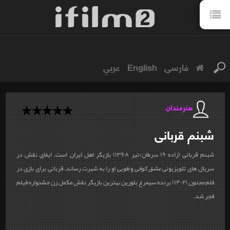
فارسی
English
عربي
هنرمندان
شبنم
قربانی
شبنم قربانی
(زاده ۱۹ سرطان/تیر ۱۳۶۸) بازیگر اهل ایران است. ایفای نقش در
سریال های تلویزیونی
عشق کوفی
و
طوبی
او را به شهرت رساند. قربانی برای بازی در
فلم
مجنون
(۱۴۰۲) برنده سیمرغ بلورین بهترین بازیگر نقش مکمل زن جشنواره فیلم
فجر شد.