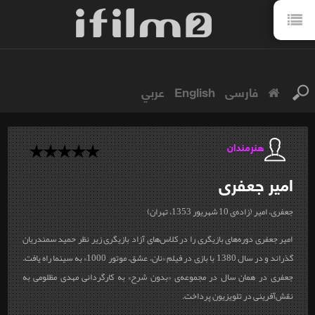
فارسی
English
عربي
هنرمندان
امیر
جعفری
جعفری، امیر (زاده‌ی 10 شهریور 1353، تهران)
امیر جعفری دوره‌های بازیگری را در کلاس‌های آزاد بازیگری زیر نظر حمید سمندریان
گذراند و در سال 1380 با بازی در فیلم «نان، عشق، موتور 1000» به سینما راه یافت.
جعفری در همان سال در مجموعه‌ی «بدون شرح» به کارگردانی مهدی مظلومی به
نقش‌آفرینی در تلویزیون پرداخت.