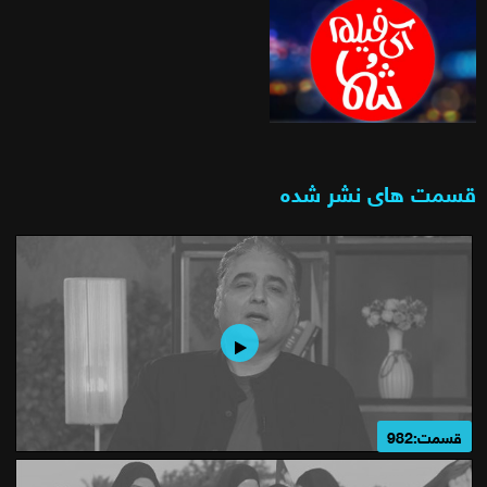
قسمت های نشر شده
قسمت:982