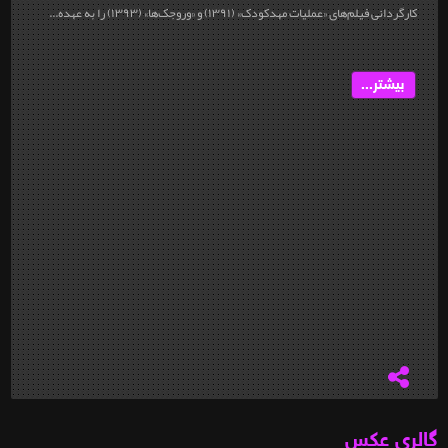
کارگردانی فیلم‌های «عمليات مهدکودک» (۱۳۹۱) و «وروجک‌ها» (۱۳۹۳) را به عهده...
بیشتر...
گالری عکس