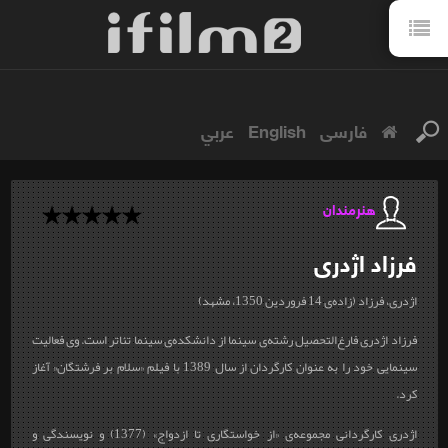
فارسی
English
عربي
هنرمندان
فرزاد
اژدری
اژدری، فرزاد (زاده‌ی 14 فروردین 1350، مشهد)
فرزاد اژدری فارغ‌التحصيل رشته‌ی سينما از دانشكده‌ی سينما تئاتر است. وی فعاليت
سينمایی خود را به عنوان كارگردان از سال 1389 با فيلم «سلام بر فرشتگان« آغاز
كرد.
اژدری کارگردانی مجموعه‌ی «از خواستگاری تا ازدواج» (1377) و نویسندگی و