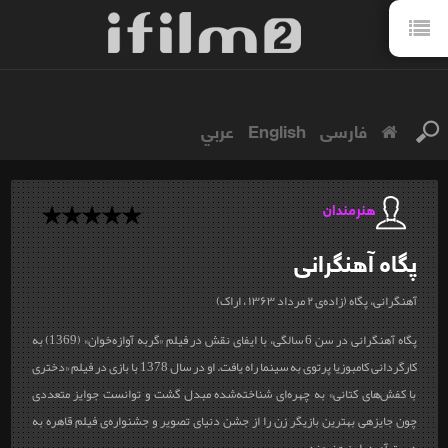
فارسی
English
عربي
هنرمندان
پگاه
آهنگرانی
آهنگرانی، پگاه (زاده‌ی ۲ مرداد ۱۳۶۳ ، اراک)
پگاه آهنگرانی در سن 6 سالگی، با ایفای نقش در فیلم «گربه آوازه‌خوان» (1369) به
کارگردانی کامبوزیا پرتوی به سینما راه یافت. او در سال 1378 با بازی در فیلم «دختری
با کفش‌های کتانی» به چهره‌ای شناخته‌شده مبدل گشت و توانست جوایز متعددی
چون جایزه‎ی بهترین بازیگر زن را از جشن دنیای تصویر و جشنواره‌ی فیلم قاهره به
‌دست آورد. این هنرمند...