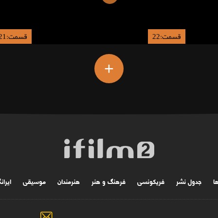
قسمت:22
قسمت:21
+
ها
جدول نشر
فریکونسی
فرهنگ و هنر
هنرمندان
موسیقی
ایران