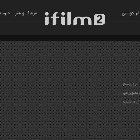
فریکونسی
فرهنگ و هنر
هنرمند
 تروریسم
ه تصویر می
زیاد، سبب
د.