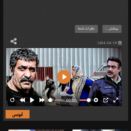
بیشتر...
نظرات شما
1404/04/19
Play
00:00
Restart
Rewind
Play
Forward
Settings
PIP
Enter
10s
10s
fullscre
آنونس