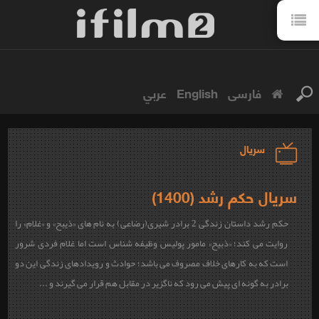
فارسی
English
عربي
سریال
سریال حکم رشد (1400)
حکم رشد
داستان زندگی 2 برادر شیری(رضاعی) به نام های «ذیبح» و «غلام» را
روایت می کند؛ «ذبیح» مامور پولیس وظیفه شناس است اما غلام فردی شرور
است که به کارهای خلاف مصروف می باشد؛ حوادث و رویدادهای زندگی این دو
برادر به گونه ای پیش می رود که ناگزیر در مقابل هم قرار می گیرند و ...