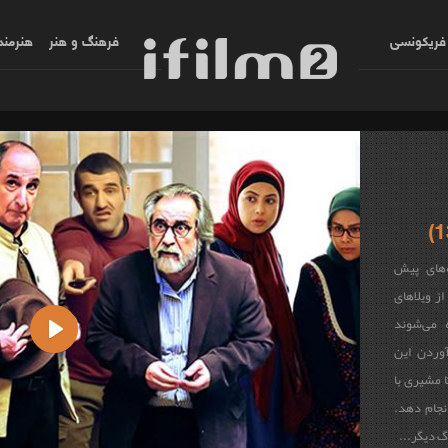
فریکونسی
فرهنگ و هنر
هنرمند
‌های پیش
ز ویلاهای
 می‌شوند
آوردن این
Play
ا مشیری با
انجام دهد.
گ دیگر...