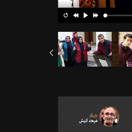
Restart
Rewind
Play
Forward
10s
10s
بازیگر
فرهاد آئیش