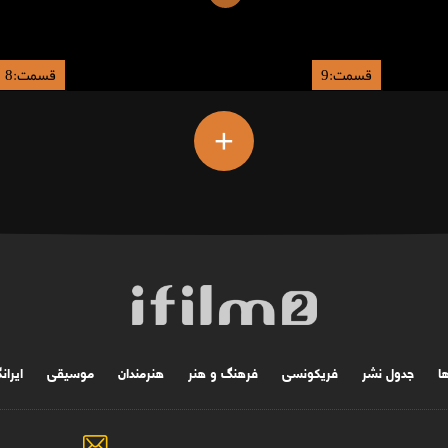
قسمت:9
قسمت:8
+
ها
جدول نشر
فریکونسی
فرهنگ و هنر
هنرمندان
موسیقی
ایران