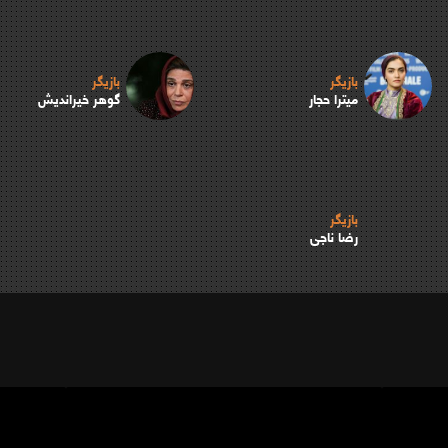
بازیگر
بازیگر
میترا حجار
گوهر خیراندیش
بازیگر
رضا ناجی